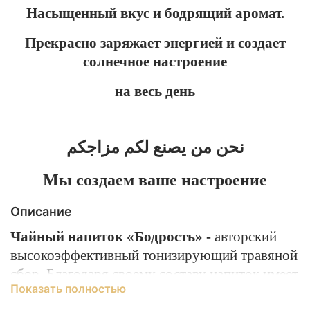
Насыщенный вкус и бодрящий аромат.
Прекрасно заряжает энергией и создает
солнечное настроение
на весь день
نحن من يصنع لكم مزاجكم
Мы создаем ваше настроение
Описание
Чайный напиток «Бодрость» -
авторский
высокоэффективный тонизирующий травяной
сбор. Благодаря своему составу напиток имеет
Показать полностью
ярко выраженный аромат и вкус. Этот