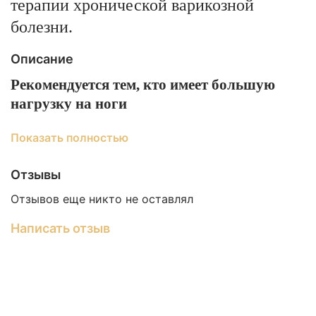
терапии хронической варикозной
болезни.
Описание
Рекомендуется тем, кто имеет большую
нагрузку на ноги
Показать полностью
Отзывы
Способ применения:
Необходимое
Отзывов еще никто не оставлял
количество геля мягкими массирующими
движениями нанести на кожу ног до полного
Написать отзыв
впитывания. Применять 1-2 раза в день, в
сутки.