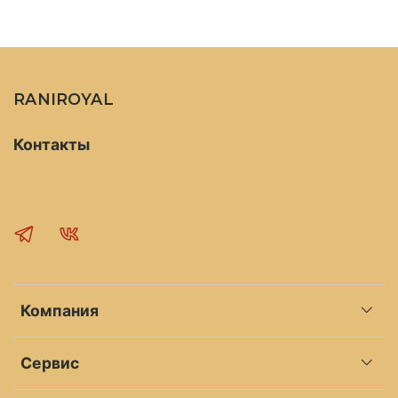
(Cymbopogon citratus), апельсин сладкий
(Citrus sinensis), базилик (Ocimum basilicum
ssp basilicum),лаванда широколистная
(Lavandula spica), эвкалипт душистый
RANIROYAL
перечного хемотипа (eucalyptus dives ct
piperitone),фенхель (Foeniculum vulgare).
Контакты
Компания
Сервис