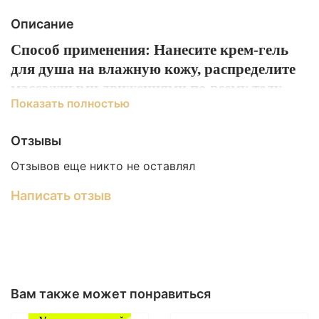
Описание
Способ применения: Нанесите крем-гель
для душа на влажную кожу, распределите
массажными движениями по всему телу,
Показать полностью
смойте. При желании можете использовать
мочалку.
Отзывы
Наслаждайтесь настоящей ароматерапией
Отзывов еще никто не оставлял
*подходит для интимной гигиены мужчин
Написать отзыв
и женщин
Состав
: Aqua, Coco-Glucoside, Decyl
Glucoside, Polyglyceryl-2
Вам также может понравиться
Dipolyhydroxystearate, Cetearyl Alcohol,