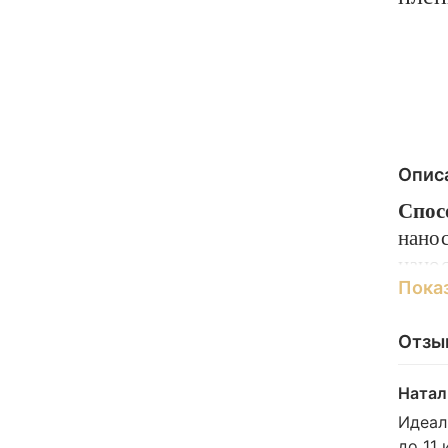
Опис
Спос
нанос
нанос
Пока
участ
излу
Отзы
Натал
Резу
Идеал
Подхо
до 11 