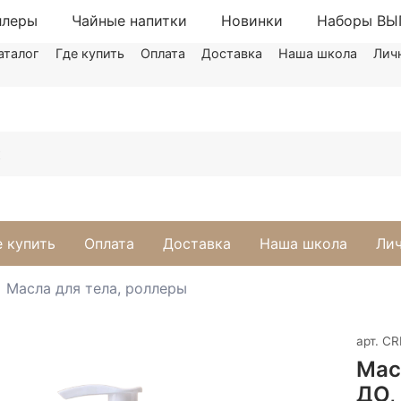
ллеры
Чайные напитки
Новинки
Наборы В
аталог
Где купить
Оплата
Доставка
Наша школа
Лич
е купить
Оплата
Доставка
Наша школа
Лич
Масла для тела, роллеры
арт.
CR
Мас
ДО,