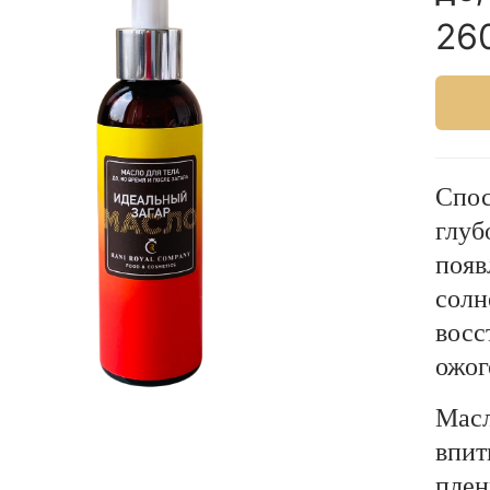
26
Спос
глуб
появ
солн
восс
ожог
Масл
впит
плен