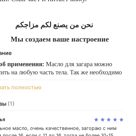
نحن من يصنع لكم مزاجكم
Мы создаем ваше настроение
ание
об применения:
Масло для загара можно
ить на любую часть тела. Так же необходимо
ить достаточное количество масла на все
зать полностью
ки тела, подвергающиеся солнечному
чению.
вы
(1)
ья
льтат – быстрый, ровный и стойкий загар.
ьное масло, очень качественное, загораю с ним
дит для использования в солярии.
и после 16, если с 11 до 16, тогда не более 10-15