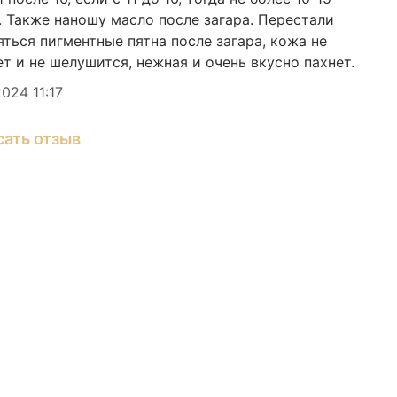
. Также наношу масло после загара. Перестали
10
яться пигментные пятна после загара, кожа не
ет и не шелушится, нежная и очень вкусно пахнет.
ав:
Масло кокоса, жожоба, абрикосовых
2024 11:17
чек, эфирные масла: Лаванда узколистная
ndula angustifolia ssp angustifolia), Нероли
сать отзыв
us aurantium ssp amara), Мята перечная
ha x piperita), Герань (Pelargonium x
um), Апельсин сладкий (Citrus sinensis).
ем
150мл