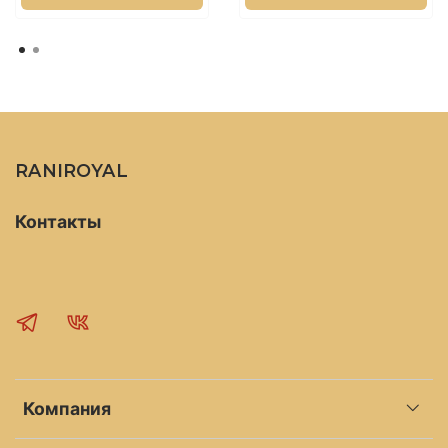
затем сделайте глубокий вдох и наслаждайтесь
эффектом.
Аромаванна
Добавьте 3-4 нажатия дозатора в ванну.
Температура воды должна быть оптимальной,
RANIROYAL
но до 40 градусов. Для достижения результата
следует принимать ванну 15-20 минут.
Контакты
Душ, сауны, бани
Перед принятием душа на сухую кожу зоны
живота, поясницы, груди (декольте)
распределить 2 нажатия дозатора. Через 3-5
минут принять душ или идти в баню (сауну).
Компания
На увлажненной коже распределить 2 нажатия