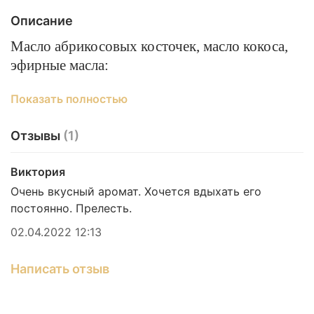
Описание
Масло абрикосовых косточек, масло кокоса,
эфирные масла:
Роза (rosa damascena) – масло «королева
Показать полностью
красоты и женственности», мощно
запускает процессы омолжения и
Отзывы
(1)
обновления.
Жасмин (jasminum officinalis) – «ночная
Виктория
фея страсти», регулирует «ночные»
Очень вкусный аромат. Хочется вдыхать его
процессы красоты (синтез белка и
постоянно. Прелесть.
гормонов).
02.04.2022 12:13
Шалфей мускатный (salvia sclarea) —
снимает эмоциональные блоки и зажимы.
Написать отзыв
Обладает эстрогеноподобным действием.
Иланг-иланг экстра (cananga odorata extra)