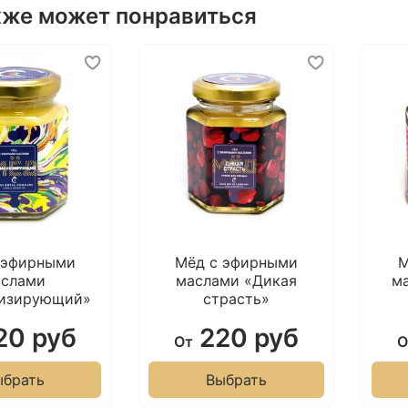
к
кже может понравиться
л
э
Б
а
о
д
ж
 эфирными
Мёд с эфирными
М
Г
аслами
маслами «Дикая
м
низирующий»
страсть»
Р
20 руб
220 руб
От
О
о
ыбрать
Выбрать
к