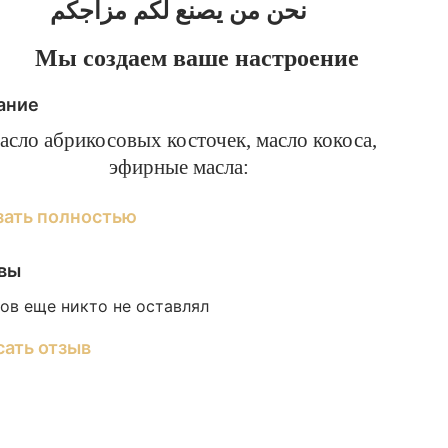
نحن من يصنع لكم مزاجكم
Мы создаем ваше настроение
ание
асло абрикосовых косточек, масло кокоса,
эфирные масла:
ероли (citrus aurantium ssp amara) — одно из
зать полностью
амых мягких масел. Эффективно борется с
еспокойством и всеми последствиями на этой
вы
очве. Антидепрессант.
ов еще никто не оставлял
асмин (jasminum officinalis) —
гармонизирует функции желёз внутренней
сать отзыв
екреции, стимулирует выделение
эндорфинов.
аванда настоящая (lavandula angustifolia) —