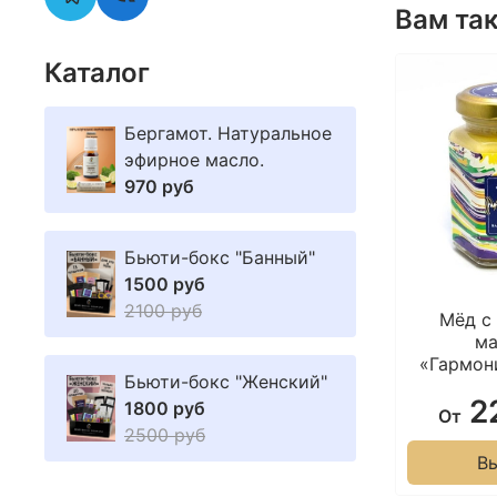
Вам та
Каталог
Бергамот. Натуральное
эфирное масло.
970 руб
Бьюти-бокс "Банный"
1500 руб
2100 руб
Мёд с
м
«Гармо
Бьюти-бокс "Женский"
2
1800 руб
От
2500 руб
В