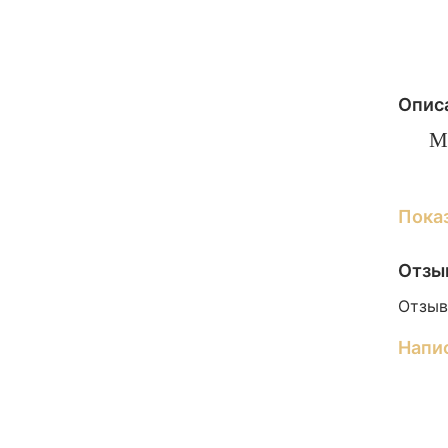
Опис
М
Н
Пока
с
б
Отзы
п
Отзыв
Ж
Напи
с
Л