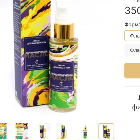
35
Форма
Фла
Фла
фи