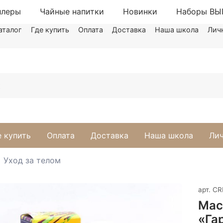
ллеры
Чайные напитки
Новинки
Наборы В
аталог
Где купить
Оплата
Доставка
Наша школа
Лич
е купить
Оплата
Доставка
Наша школа
Лич
Уход за телом
арт.
CR
Мас
«Га