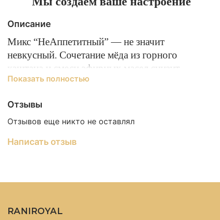
Мы создаем ваше настроение
Описание
Микс “НеАппетитный” — не значит
невкусный. Сочетание мёда из горного
каштана и смеси эфирных масел снизит
Показать полностью
аппетит, поможет справиться с чувством
голода и станет вашим надежным
Отзывы
помощником в борьбе с лишним весом.
Отзывов еще никто не оставлял
Написать отзыв
Как принимать:
Одну чайную ложечку мёда
рассасывать во рту до полного растворения и
через 30-60 секунд выпить 100-200 мл воды.
RANIROYAL
Состав:
мёд натуральный, эфирные масла: