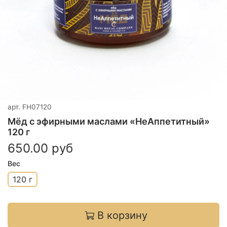
арт.
FH07120
Мёд с эфирными маслами «НеАппетитный»
120 г
650.00 руб
Вес
120 г
В корзину