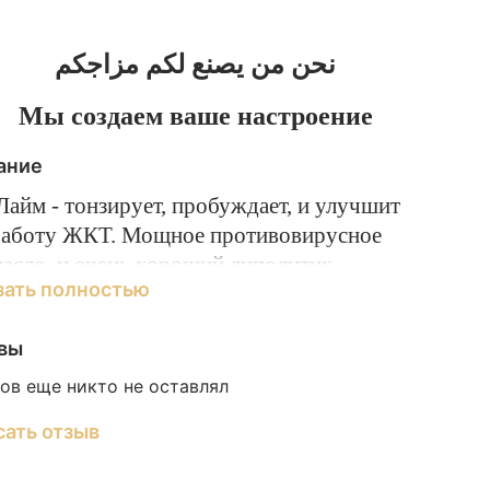
نحن من يصنع لكم مزاجكم
Мы создаем ваше настроение
ание
айм - тонзирует, пробуждает, и улучшит
работу ЖКТ. Мощное противовирусное
асло, и очень хороший липолитик.
зать полностью
ероли - цветок горького апельсина, цветет
есной, и это самое мягкое масло из всех.
вы
ередаст вам веселое, и цветущее настроение.
ята перечная - бодрит, улучшает
ов еще никто не оставлял
нтеллектуальные способности , улучшает
сать отзыв
ксигенацию организма. Это масло
рассеивает туман" в голове.