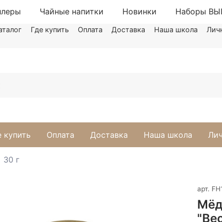
ллеры
Чайные напитки
Новинки
Наборы В
аталог
Где купить
Оплата
Доставка
Наша школа
Лич
е купить
Оплата
Доставка
Наша школа
Лич
30 г
арт.
FH
Мёд
"Ве