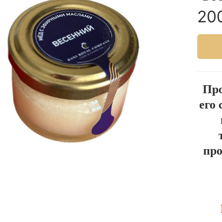
20
Про
его
про