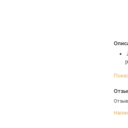
Опис
Л
м
Пока
Н
в
Отзы
П
М
Отзыв
и
Напи
о
"