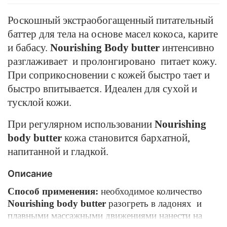
Роскошный экстраобогащенный питательный
баттер для тела на основе масел кокоса, карите
и бабасу.
Nourishing
Body
butter
интенсивно
разглаживает и пролонгировано питает кожу.
При соприкосновении с кожей быстро тает и
быстро впитывается. Идеален для сухой и
тусклой кожи.
При регулярном использовании
Nourishing
body
butter
кожа становится бархатной,
напитанной и гладкой.
Описание
Способ применения:
необходимое количество
Nourishing
body
butter
разогреть в ладонях и
плавными массажными движениями нанести на