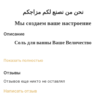
نحن من نصنع لكم مزاجكم
Мы создаем ваше настроение
Описание
Соль для ванны Ваше Величество
Показать полностью
Величественность и очарование
Отзывы
Отзывов еще никто не оставлял
Комбинация морской и магниевой соли
улучшает обменные процессы и вывод
Написать отзыв
токсинов из организма, в то же время эфирные
масла будут активно действовать на ваше
психоэмоциональное состояние, в частности,