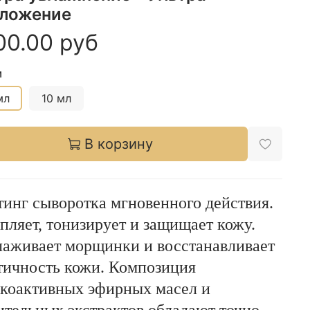
ложение
00.00 руб
м
мл
10 мл
В корзину
инг сыворотка мгновенного действия.
пляет, тонизирует и
защищает кожу.
лаживает морщинки и восстанавливает
тичность кожи. Композиция
коактивных эфирных масел и