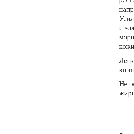
раст
напр
Усил
и эл
морщ
кожи
Легк
впит
Не о
жирн