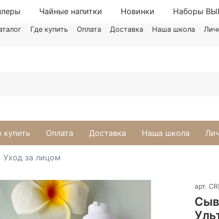
ллеры
Чайные напитки
Новинки
Наборы В
аталог
Где купить
Оплата
Доставка
Наша школа
Лич
е купить
Оплата
Доставка
Наша школа
Лич
Уход за лицом
арт.
CR
Сыв
Уль