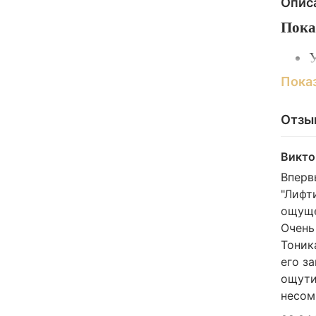
Опис
Пока
У
в
Пока
С
п
Отзы
А
Викто
О
Вперв
"Лифт
ощуще
Очень
к
Тоник
его з
ощути
несом