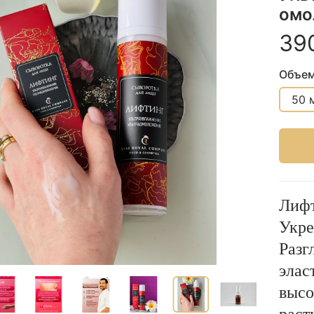
омо
39
Объе
50 
Лифт
Укре
Разг
элас
высо