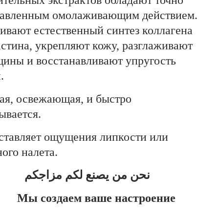
ительных экстрактов обладают точно
авленным омолаживающим действием.
ивают естественный синтез коллагена
астина, укрепляют кожу, разглаживают
ины и восстанавливают упругость
.
ая, освежающая, и быстро
ывается.
ставляет ощущения липкости или
ого налета.
نحن من يصنع لكم مزاجكم
Мы создаем ваше настроение