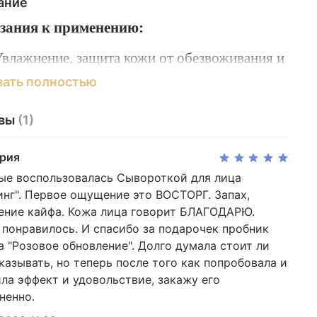
ание
зания к применению:
влажнение, защита кожи от обезвоживания и
осстановление водно-липидного баланса;
зать полностью
тимуляция синтеза коллагена и эластина для
оддержания упругости и эластичности кожи;
вы
(1)
нтиоксидантная защита кожи от негативного
воздействия окружающей среды;
рия
течность тканей лица различного
ые воспользовалась Сывороткой для лица
происхождения;
инг". Первое ощущение это ВОСТОРГ. Запах,
Активный лимфодренаж тканей лица в
ние кайфа. Кожа лица говорит БЛАГОДАРЮ.
 понравилось. И спасибо за подарочек пробник
омплексной терапии;
а "Розовое обновление". Долго думала стоит ли
Восстановление нормальной
аказывать, но теперь после того как попробовала и
микроциркуляции;
ла эффект и удовольствие, закажу его
Омоложение и лифтинг кожи.
ненно.