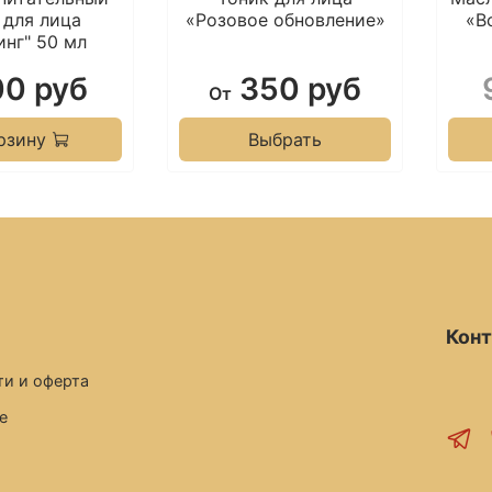
 для лица
«Розовое обновление»
«В
«Всп
инг" 50 мл
0 руб
350 руб
От
Прот
инди
рзину
Выбрать
непер
Особ
откры
обыч
недо
Кон
Сост
и и оферта
водн
е
гинкг
,
э
(Ros