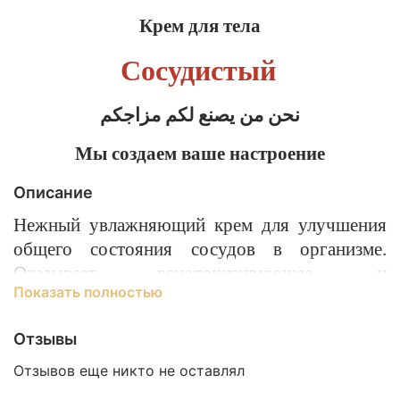
Крем для тела
Сосудистый
نحن من يصنع لكم مزاجكم
Мы создаем ваше настроение
Описание
Нежный увлажняющий крем для улучшения
общего состояния сосудов в организме.
Оказывает венотонизирующее, и
Показать полностью
противоотечное действие. Снимает мышечные
спазмы и воспаление сосудов. Снимает
Отзывы
чувство тяжести, и неприятные болезненные
ощущения в ногах. Ускоряет рассасывание
Отзывов еще никто не оставлял
гематом и синяков. Повышает тонус сосудов и